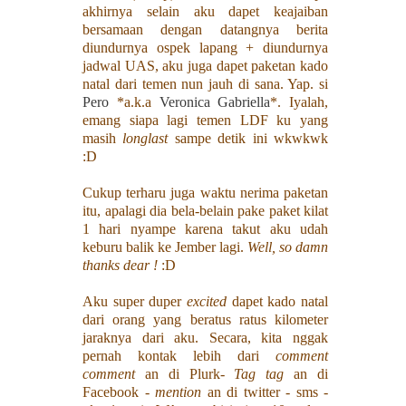
akhirnya selain aku dapet keajaiban
bersamaan dengan datangnya berita
diundurnya ospek lapang + diundurnya
jadwal UAS, aku juga dapet paketan kado
natal dari temen nun jauh di sana. Yap. si
Pero
*a.k.a
Veronica Gabriella
*. Iyalah,
emang siapa lagi temen LDF ku yang
masih
longlast
sampe detik ini wkwkwk
:D
Cukup terharu juga waktu nerima paketan
itu, apalagi dia bela-belain pake paket kilat
1 hari nyampe karena takut aku udah
keburu balik ke Jember lagi.
Well, so damn
thanks dear !
:D
Aku super duper
excited
dapet kado natal
dari orang yang beratus ratus kilometer
jaraknya dari aku. Secara, kita nggak
pernah kontak lebih dari
comment
comment
an di Plurk-
Tag tag
an di
Facebook -
mention
an di twitter - sms -