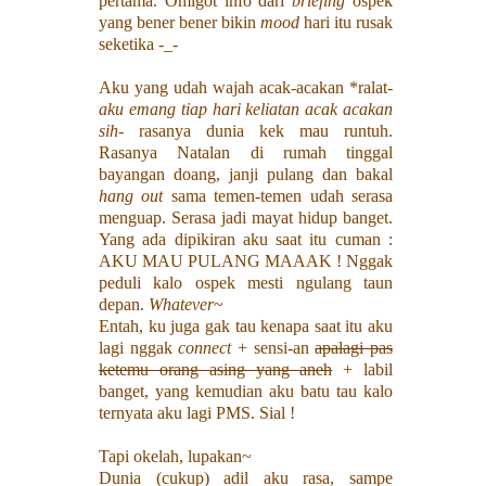
pertama. Omigot info dari
briefing
ospek
yang bener bener bikin
mood
hari itu rusak
seketika -_-
Aku yang udah wajah acak-acakan *ralat-
aku emang tiap hari keliatan acak acakan
sih
- rasanya dunia kek mau runtuh.
Rasanya Natalan di rumah tinggal
bayangan doang, janji pulang dan bakal
hang out
sama temen-temen udah serasa
menguap. Serasa jadi mayat hidup banget.
Yang ada dipikiran aku saat itu cuman :
AKU MAU PULANG MAAAK ! Nggak
peduli kalo ospek mesti ngulang taun
depan.
Whatever
~
Entah, ku juga gak tau kenapa saat itu aku
lagi nggak
connect
+ sensi-an
apalagi pas
ketemu orang asing yang aneh
+ labil
banget, yang kemudian aku batu tau kalo
ternyata aku lagi PMS. Sial !
Tapi okelah, lupakan~
Dunia (cukup) adil aku rasa, sampe