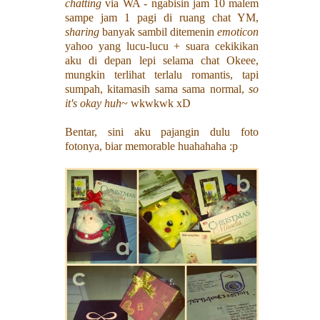
chatting
via WA - ngabisin jam 10 malem
sampe jam 1 pagi di ruang chat YM,
sharing
banyak sambil ditemenin
emoticon
yahoo yang lucu-lucu + suara cekikikan
aku di depan lepi selama chat Okeee,
mungkin terlihat terlalu romantis, tapi
sumpah, kitamasih sama sama normal,
so
it's okay huh
~ wkwkwk xD
Bentar, sini aku pajangin dulu foto
fotonya, biar memorable huahahaha :p