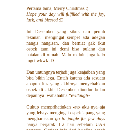
Pertama-tama, Merry Christmas :)
Hope your day will fulfilled with the joy,
luck, and blessed
:D
Ini Desember yang sibuk dan penuh
tekanan -mengingat sempet ada adegan
nangis nangisan, dan berniat gak ikut
ospek taun ini demi bisa pulang dan
natalan di rumah. Malu maluin juga kalo
inget wkwk :D
Dan untungnya terjadi juga keajaiban yang
bisa bikin lega. Entah karena ada sesuatu
apapun itu- yang akhirnya menyebabkan
ospek di akhir Desember diundur bulan
depannya- wahahahha *
evillaugh
~
Cukup memprihatinkan
-ato aku nya aja
yang lebay-
mengingat ospek lapang yang
mengharuskan
go to jungle for few days
hanya berjarak 1-2 hari sebelum UAS